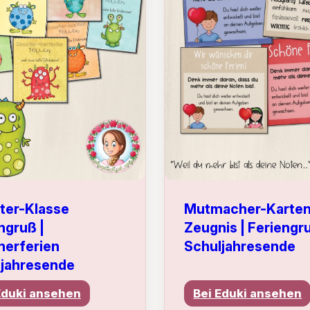
ter-Klasse
Mutmacher-Karte
ngruß |
Zeugnis | Feriengr
erferien
Schuljahresende
ljahresende
Eduki ansehen
Bei Eduki ansehen