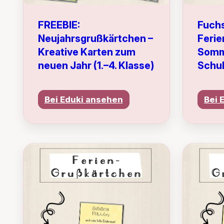
FREEBIE:
Fuch
Neujahrsgrußkärtchen –
Ferie
Kreative Karten zum
Somm
neuen Jahr (1.–4. Klasse)
Schu
Bei Eduki ansehen
Bei 