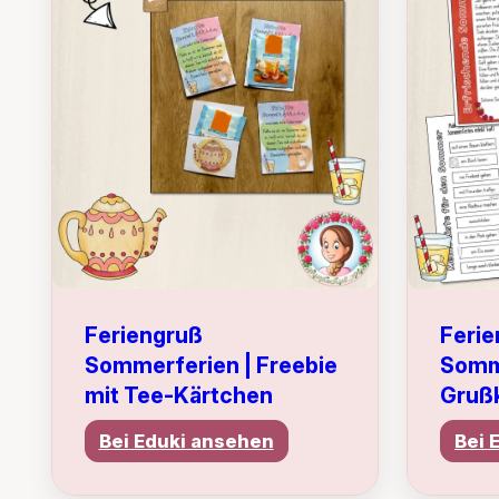
Feriengruß
Ferie
Sommerferien | Freebie
Somm
mit Tee-Kärtchen
Gruß
Bei Eduki ansehen
Bei 