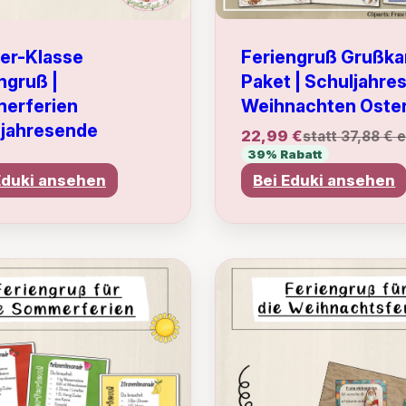
Feriengruß Grußka
ier-Klasse
Paket | Schuljahre
ngruß |
Weihnachten Oste
erferien
ljahresende
22,99 €
statt 37,88 € 
39% Rabatt
Eduki ansehen
Bei Eduki ansehen