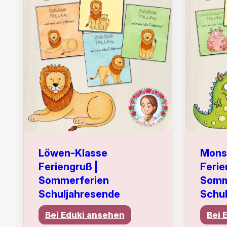
Löwen-Klasse
Mons
Feriengruß |
Ferie
Sommerferien
Somm
Schuljahresende
Schu
Bei Eduki ansehen
Bei 