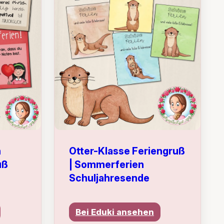
Otter-Klasse Feriengruß
n
| Sommerferien
uß
Schuljahresende
Bei Eduki ansehen