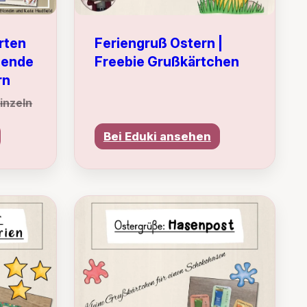
rten
Feriengruß Ostern |
sende
Freebie Grußkärtchen
rn
einzeln
Bei Eduki ansehen