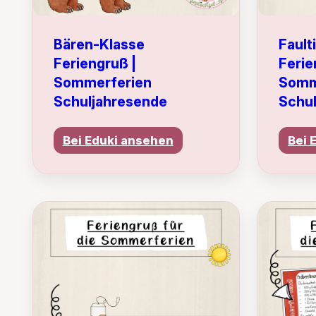
Bären-Klasse
Fault
Feriengruß |
Ferie
Sommerferien
Somm
Schuljahresende
Schu
Bei Eduki ansehen
Bei 