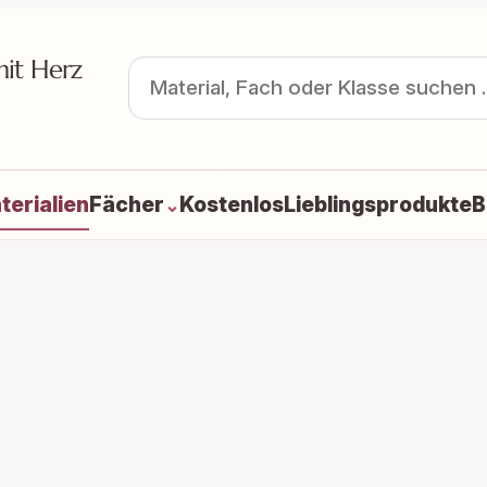
mit Herz
terialien
Fächer
Kostenlos
Lieblingsprodukte
B
⌄