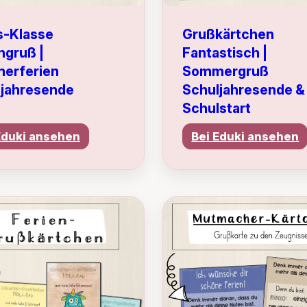
Grußkärtchen
s-Klasse
Fantastisch |
ngruß |
Sommergruß
erferien
Schuljahresende &
ljahresende
Schulstart
Eduki ansehen
Bei Eduki ansehen