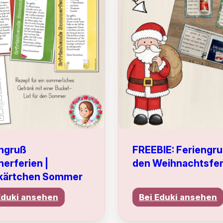
FREEBIE: Feriengru
ngruß
den Weihnachtsfer
erferien |
kärtchen Sommer
Eduki ansehen
Bei Eduki ansehen