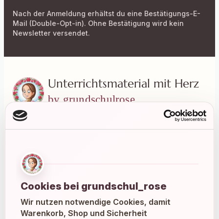
Nach der Anmeldung erhältst du eine Bestätigungs-E-
Mail (Double-Opt-in). Ohne Bestätigung wird kein
Newsletter versendet.
Unterrichtsmaterial mit Herz
by grundschulrose
Liebevoll gestaltete Materialien für einen
entspannten und abwechslungsreichen
Grundschulalltag.
Instagram
Facebook
Pinterest
Cookies bei grundschul_rose
Wir nutzen notwendige Cookies, damit
E-Mail
Warenkorb, Shop und Sicherheit