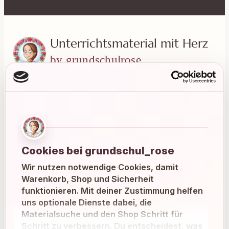
Unterrichtsmaterial mit Herz
by grundschulrose
Liebevoll gestaltete Materialien für einen
entspannten und abwechslungsreichen
Grundschulalltag.
Instagram
Facebook
Pinterest
Cookies bei grundschul_rose
Wir nutzen notwendige Cookies, damit
E-Mail
Warenkorb, Shop und Sicherheit
funktionieren. Mit deiner Zustimmung helfen
uns optionale Dienste dabei, die
MATERIALIEN
Materialsuche und den Shop Schritt für
Schritt zu verbessern. Du entscheidest, was