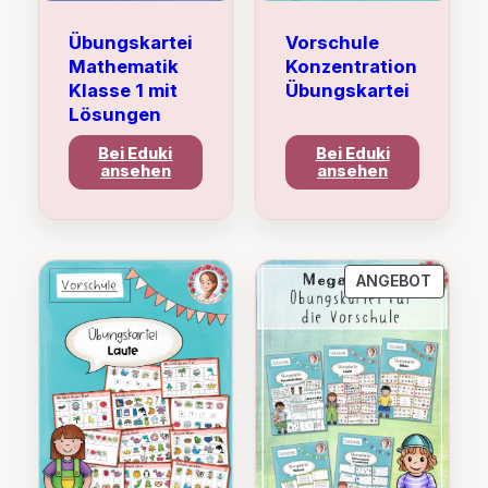
Übungskartei
Vorschule
Mathematik
Konzentration
Klasse 1 mit
Übungskartei
Lösungen
Bei Eduki
Bei Eduki
ansehen
ansehen
PRODU
ANGEBOT
IM
ANGEB