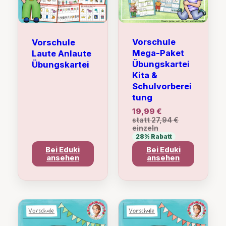
Vorschule
Vorschule
Mega-Paket
Laute Anlaute
Übungskartei
Übungskartei
Kita &
Schulvorberei
tung
19,99 €
statt 27,94 €
einzeln
28% Rabatt
Bei Eduki
Bei Eduki
ansehen
ansehen