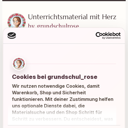
Unterrichtsmaterial mit Herz
by grundschulrose
Liebevoll gestaltete Materialien für einen
entspannten und abwechslungsreichen
Grundschulalltag.
Instagram
Facebook
Pinterest
Cookies bei grundschul_rose
Wir nutzen notwendige Cookies, damit
E-Mail
Warenkorb, Shop und Sicherheit
funktionieren. Mit deiner Zustimmung helfen
uns optionale Dienste dabei, die
MATERIALIEN
Materialsuche und den Shop Schritt für
Schritt zu verbessern. Du entscheidest, was
Alle Materialien
du erlauben möchtest.