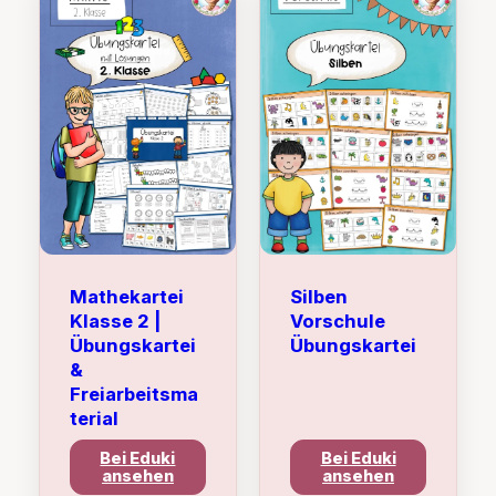
Mathekartei
Silben
Klasse 2 |
Vorschule
Übungskartei
Übungskartei
&
Freiarbeitsma
terial
Bei Eduki
Bei Eduki
ansehen
ansehen