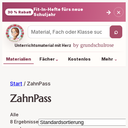
Fit-In-Hefte fürs neue
×
→
30 % Rabatt
Schuljahr
⌕
Materialsuche
by grundschulrose
Unterrichtsmaterial mit Herz
⌄
Materialien
Fächer
Kostenlos
Mehr
⌄
Start
/ ZahnPass
ZahnPass
Alle
8 Ergebnisse