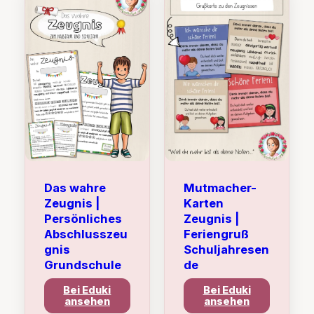
Das wahre
Mutmacher-
Zeugnis |
Karten
Persönliches
Zeugnis |
Abschlusszeu
Feriengruß
gnis
Schuljahresen
Grundschule
de
Bei Eduki
Bei Eduki
ansehen
ansehen