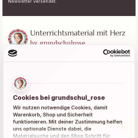
Newsletter versendet.
Unterrichtsmaterial mit Herz
by grundschulrose
Liebevoll gestaltete Materialien für einen
entspannten und abwechslungsreichen
Grundschulalltag.
Instagram
Facebook
Pinterest
Cookies bei grundschul_rose
Wir nutzen notwendige Cookies, damit
E-Mail
Warenkorb, Shop und Sicherheit
funktionieren. Mit deiner Zustimmung helfen
uns optionale Dienste dabei, die
MATERIALIEN
Materialsuche und den Shop Schritt für