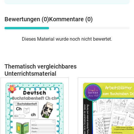
www.grundschul-rose.de 📩 Fragen oder
Bildaufgaben.Buchstabe D Arbeitsblätter
Wünsche? Schreib mir eine Mail:
| Einführung Klasse 1Arbeitsblätter zum
kontakt@grundschul-rose.de 🌹
Bewertungen (0)
Kommentare (0)
Buchstaben D/d mit Laut hören, Silben
schwingen, Nachspuren, Schreiben und
passenden Bildaufgaben.Buchstabe E
Dieses Material wurde noch nicht bewertet.
Arbeitsblätter | Einführung Klasse
1Arbeitsblätter zum Buchstaben E/e mit
Laut hören, Silben schwingen,
Nachspuren, Schreiben und passenden
Thematisch vergleichbares
Bildaufgaben.Buchstabe F Arbeitsblätter
| Einführung Klasse 1Arbeitsblätter zum
Unterrichtsmaterial
Buchstaben F/f mit Laut hören, Silben
schwingen, Nachspuren, Schreiben und
passenden Bildaufgaben.Buchstabe G
Arbeitsblätter | Einführung Klasse
1Arbeitsblätter zum Buchstaben G/g mit
Laut hören, Silben schwingen,
Nachspuren, Schreiben und passenden
Bildaufgaben.Buchstabe H Arbeitsblätter
| Einführung Klasse 1Arbeitsblätter zum