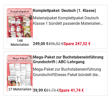
Komplettpaket: Deutsch (1. Klasse)
Materialpaket Komplettpaket Deutsch
Klasse 1 bündelt passende Materialien
für Klasse 1. Du kannst daraus gezielt
auswählen, was gerade zu deiner Klasse,
deinem Thema oder deiner
148
249,00 €
496,52 €
Spare 247,52 €
Materialien
Unterrichtsphase passt. Das steckt im
MaterialIm Mittelpunkt stehen Lesen,
Schreiben, Rechtschreibung, Silben und
Mega-Paket zur Buchstabeneinführung
Buchstaben. Das Paket eignet sich
Grundschrift | ABC-Lehrgang
besonders für Deutschunterricht,
Mega-Paket zur Buchstabeneinführung
Lesetraining, Schreibzeit und Freiarbeit
GrundschriftDieses Paket bündelt die
und gibt dir mehrere Bausteine für
Grundschrift-Arbeitsblätter zur
wiederholtes Üben, Vertiefen oder
Buchstabeneinführung im
Organisieren. Struktur und ZielDie
27 Materialien
39,99 €
81,73 €
Spare 41,74 €
Anfangsunterricht. Du kannst einzelne
Materialien sind so angelegt, dass
Buchstaben passend zu deiner
Kinder Aufgaben übersichtlich
Reihenfolge herausgreifen oder das
bearbeiten und zentrale Inhalte
Paket als vollständigen ABC-Lehrgang
wiederholen oder anwenden können. Für