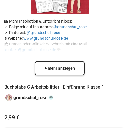
📸 Mehr Inspiration & Unterrichtstipps:
🔗 Folge mir auf Instagram:
@grundschul_rose
📌 Pinterest:
@grundschul_rose
🌐 Website:
www.grundschul-rose.de
📩 Fragen oder Wünsche? Schreib mir eine Mail:
kontakt@grundschul-rose.de
🌹
+ mehr anzeigen
Buchstabe C Arbeitsblätter | Einführung Klasse 1
grundschul_rose
2,99 €