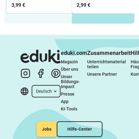
Klasse 1
3,99 €
2,99 €
eduki.com
Zusammenarbeit
Hil
Magazin
Unterrichtsmaterial 
Häuf
teilen
Fra
Über uns
Unsere Partner
Kon
Unser 
Bildungs-
Impact
Deutsch
Presse
App
KI-Tools
Jobs
Hilfe-Center