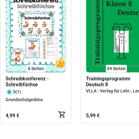
Winter mit Wald, Bär, Fuchs, Höhle und
Fuchsbau.Bildergeschichten/Kurzgeschicht
schreiben: Winter / Wintersport (Klasse 2
bis 4)
DeutschWinter-/Wintersportgeschichte
mit Aufgaben zum Ordnen, Schreiben
und Erzählen.🎯 Das üben die KinderDie
Kinder betrachten Bildfolgen, ordnen
Handlungen, sammeln passende Wörter,
formulieren kurze Sätze und entwickeln
8
Seiten
69
Seiten
daraus eigene Geschichten. Dabei
Schreibkonferenz -
Trainingsprogramm
stärken sie Schreibplanung, Wortschatz,
Schreibfüchse
Deutsch 8
Satzbau, genaues Lesen und den
5
(1)
Aufbau einer Geschichte mit Anfang,
Grundschulgedöns
Verlauf und Ende.👩‍🏫 Einsatz im
UnterrichtDu kannst die Materialien für
4,99 €
5,99 €
Schreibstunden, Schreibwerkstatt,
Wochenplan, Freiarbeit, Vertretung,
Förderung oder wiederholte
Übungsphasen nutzen. Das