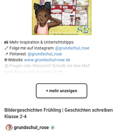
📸 Mehr Inspiration & Unterrichtstipps:
🔗 Folge mir auf Instagram:
@grundschul_rose
📌 Pinterest:
@grundschul_rose
🌐 Website:
www.grundschul-rose.de
📩 Fragen oder Wünsche? Schreib mir eine Mail:
kontakt@grundschul-rose.de
🌹
+ mehr anzeigen
Bildergeschichten Frühling | Geschichten schreiben
Klasse 2-4
grundschul_rose