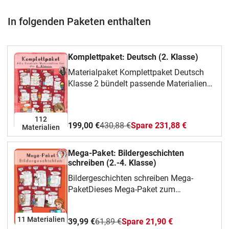
In folgenden Paketen enthalten
Komplettpaket: Deutsch (2. Klasse)
Materialpaket Komplettpaket Deutsch
Klasse 2 bündelt passende Materialien
für Klasse 2 im Fach Sachunterricht. Du
kannst daraus gezielt auswählen, was
gerade zu deiner Klasse, deinem Thema
112
199,00 €
430,88 €
Spare 231,88 €
Materialien
oder deiner Unterrichtsphase passt. Das
steckt im MaterialIm Mittelpunkt stehen
Lesen, Schreiben, Anlaute und
Mega-Paket: Bildergeschichten
Buchstaben. Das Paket eignet sich
schreiben (2.-4. Klasse)
besonders für Deutschunterricht,
Bildergeschichten schreiben Mega-
Lesetraining, Schreibzeit und Freiarbeit
PaketDieses Mega-Paket zum
und gibt dir mehrere Bausteine für
Bildergeschichten schreiben bündelt
wiederholtes Üben, Vertiefen oder
mehrere Schreibanlässe für den
Organisieren. Struktur und ZielDie
11 Materialien
39,99 €
61,89 €
Spare 21,90 €
Deutschunterricht und ein passendes