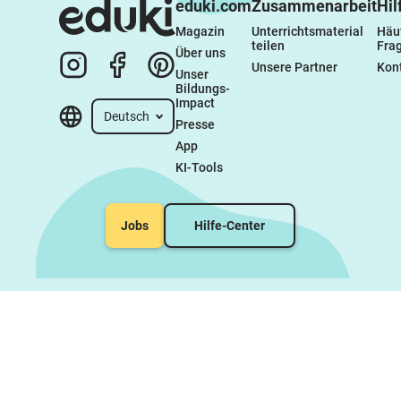
eduki.com
Zusammenarbeit
Hil
Magazin
Unterrichtsmaterial 
Häuf
teilen
Fra
Über uns
Unsere Partner
Kon
Unser 
Bildungs-
Impact
Deutsch
Presse
App
KI-Tools
Jobs
Hilfe-Center