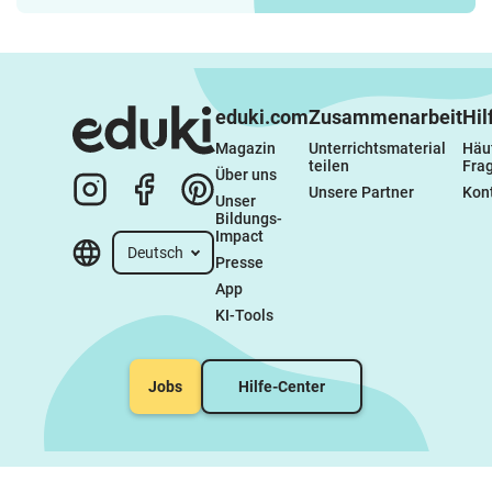
eduki.com
Zusammenarbeit
Hil
Magazin
Unterrichtsmaterial 
Häuf
teilen
Fra
Über uns
Unsere Partner
Kon
Unser 
Bildungs-
Impact
Deutsch
Presse
App
KI-Tools
Jobs
Hilfe-Center