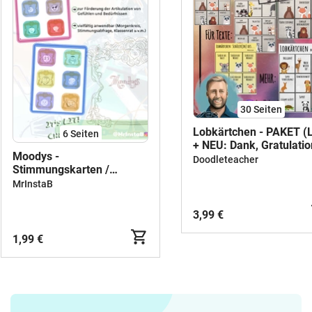
Tierklassen-Pakete 📸 Mehr
Inspiration & Unterrichtstipps:🔗 Folge
mir auf Instagram: @grundschul_rose📌
Pinterest: @grundschul_rose🌐 Website:
www.grundschul-rose.de📩 Fragen oder
Wünsche? Schreib mir eine Mail:
kontakt@grundschul-rose.de 🌹
30
Seiten
Lobkärtchen - PAKET (
6
Seiten
+ NEU: Dank, Gratulatio
Moodys -
Doodleteacher
Stimmungskarten /
Gesprächskarten /
MrInstaB
Gefühlskarten
3,99 €
1,99 €