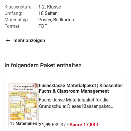
Klassenstufe:
1-2. Klasse
Umfang:
18 Seiten
Materialtyp:
Poster, Bildkarten
Format:
PDF
mehr anzeigen
In folgendem Paket enthalten
Fuchsklasse Materialpaket | Klassentier
Fuchs & Classroom Management
Fuchsklasse Materialpaket für die
Grundschule: Dieses Klassenpaket
bündelt 15 zusammenpassende
Materialien im Fuchs-Design für
15 Materialien
21,99 €
39,87 €
Spare 17,88 €
Klassenorganisation,