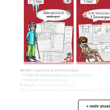
📸 Mehr Inspiration & Unterrichtstipps:
🔗 Folge mir auf Instagram:
@grundschul_rose
📌 Pinterest:
@grundschul_rose
🌐 Website:
www.grundschul-rose.de
📩 Fragen oder Wünsche? Schreib mir eine Mail:
kontakt@gr
+ mehr anze