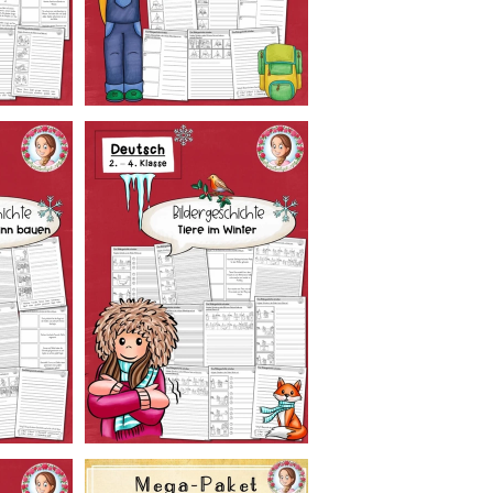
p
e
s
g
m
U
S
F
Ü
z
u
s
D
L
D
L
T