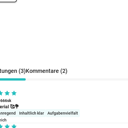
tungen (3)
Kommentare (2)
l666sk
erial 🥰💐
 anregend
Inhaltlich klar
Aufgabenvielfalt
eich