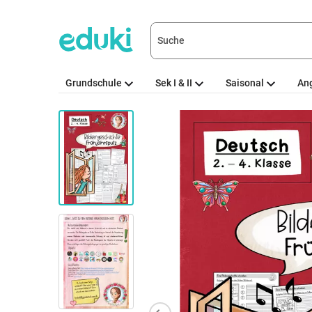
Grundschule
Sek I & II
Saisonal
An