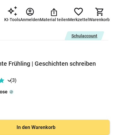
KI-Tools
Anmelden
Material teilen
Merkzettel
Warenkorb
Schulaccount
hte Frühling | Geschichten schreiben
(3)
rose
In den Warenkorb