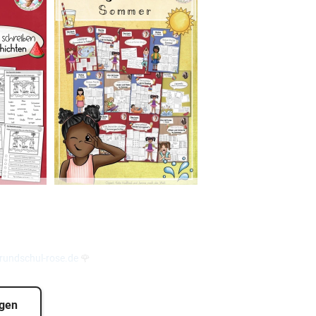
h
(
H
I
I
@
r
M
undschul-rose.de
🌹
igen