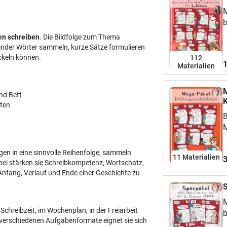
M
b
S
en schreiben
. Die Bildfolge zum Thema
a
Kinder Wörter sammeln, kurze Sätze formulieren
T
ickeln können.
112
1
Materialien
s
S
e
M
nd Bett
L
K
hten
m
B
o
M
s
b
ü
D
gen in eine sinnvolle Reihenfolge, sammeln
w
11 Materialien
3
T
bei stärken sie Schreibkompetenz, Wortschatz,
b
h
Anfang, Verlauf und Ende einer Geschichte zu
S
S
S
B
M
D
M
T
Schreibzeit, im Wochenplan, in der Freiarbeit
A
b
S
e verschiedenen Aufgabenformate eignet sie sich
E
D