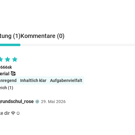
ung (1)
Kommentare (0)
l666sk
rial 🥰
 anregend
Inhaltlich klar
Aufgabenvielfalt
eich (1)
grundschul_rose
29. Mai 2026
e dir 🌹☺️