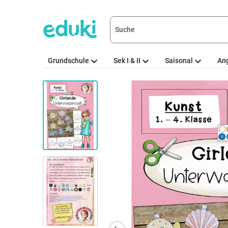
Grundschule
Sek I & II
Saisonal
An