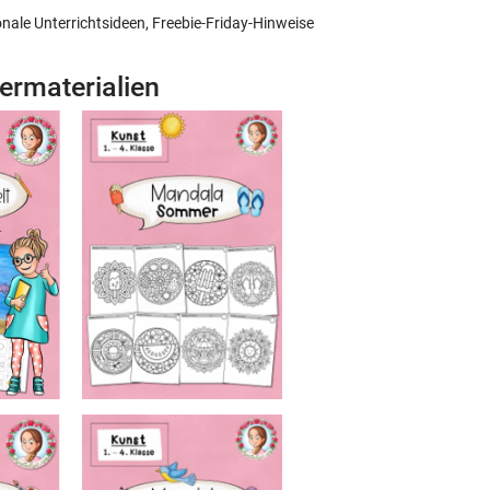
u
ale Unterrichtsideen, Freebie-Friday-Hinweise
🔗
U
rmaterialien
@
W
W
k