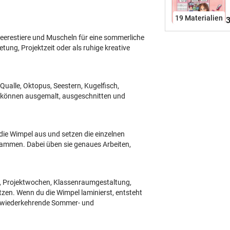
K
p
19 Materialien
3
K
M
Meerestiere und Muscheln für eine sommerliche
G
tung, Projektzeit oder als ruhige kreative
U
A
u
 Qualle, Oktopus, Seestern, Kugelfisch,
S
e können ausgemalt, ausgeschnitten und
a
b
A
die Wimpel aus und setzen die einzelnen
l
ammen. Dabei üben sie genaues Arbeiten,
w
k
J
V
, Projektwochen, Klassenraumgestaltung,
z
tzen. Wenn du die Wimpel laminierst, entsteht
er wiederkehrende Sommer- und

M
u