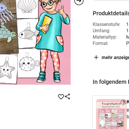
Produktdetail
Klassenstufe:
1
Umfang:
1
Materialtyp:
M
Format:
P
mehr anzeig
In folgendem 
K
K
b
j