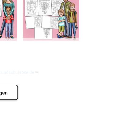
undschul-rose.de
🌹
igen