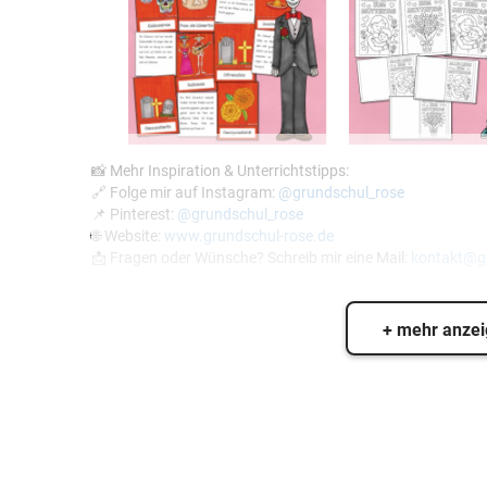
📸 Mehr Inspiration & Unterrichtstipps:
🔗 Folge mir auf Instagram:
@grundschul_rose
📌 Pinterest:
@grundschul_rose
🌐 Website:
www.grundschul-rose.de
📩 Fragen oder Wünsche? Schreib mir eine Mail:
kontakt@gr
+ mehr anze