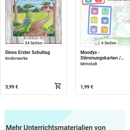
24
Seiten
6
Seiten
Dinos Erster Schultag
Moodys -
Stimmungskarten /
kinderwerke
Gesprächskarten /
MrInstaB
Gefühlskarten
3,99 €
1,99 €
Mehr Unterrichtsmaterialien von