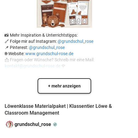
📸 Mehr Inspiration & Unterrichtstipps:
🔗 Folge mir auf Instagram:
@grundschul_rose
📌 Pinterest:
@grundschul_rose
🌐 Website:
www.grundschul-rose.de
📩 Fragen oder Wünsche? Schreib mir eine Mail:
kontakt@grundschul-rose.de
🌹
+ mehr anzeigen
Löwenklasse Materialpaket | Klassentier Löwe &
Classroom Management
grundschul_rose