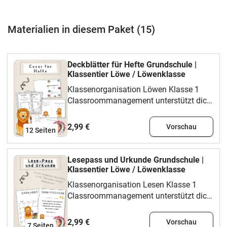
Materialien in diesem Paket (15)
Deckblätter für Hefte Grundschule |
Klassentier Löwe / Löwenklasse
Klassenorganisation Löwen Klasse 1
Classroommanagement unterstützt dich
für Klasse 1 bei Klassenorganisation,
Organisation, Orientierung und
2,99 €
Vorschau
12
Seiten
wiederkehrenden Routinen im
Schulalltag.Das steckt im MaterialDu
nutzt das Material, um Abläufe sichtbar
Lesepass und Urkunde Grundschule |
zu machen, Hinweise klar zu platzieren
Klassentier Löwe / Löwenklasse
oder eine kleine Routine verlässlich
Klassenorganisation Lesen Klasse 1
vorzubereiten. Besonders passend ist es
Classroommanagement unterstützt dich
für Klassenorganisation, Tagesstruktur,
für Klasse 1 bei Klassenorganisation,
Rituale und
Organisation, Orientierung und
2,99 €
Vorschau
Klassenraumgestaltung.Struktur und
7
Seiten