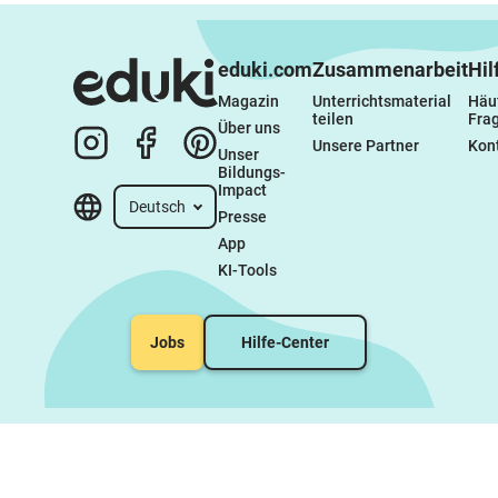
eduki.com
Zusammenarbeit
Hil
Magazin
Unterrichtsmaterial 
Häuf
teilen
Fra
Über uns
Unsere Partner
Kon
Unser 
Bildungs-
Impact
Deutsch
Presse
App
KI-Tools
Jobs
Hilfe-Center