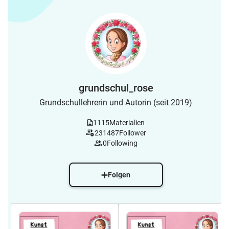
grundschul_rose
Grundschullehrerin und Autorin (seit 2019)
1115
Materialien
231487
Follower
0
Following
Folgen