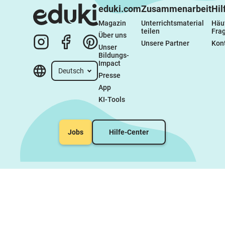
eduki.com
Zusammenarbeit
Hil
Magazin
Unterrichtsmaterial 
Häuf
teilen
Fra
Über uns
Unsere Partner
Kon
Unser 
Bildungs-
Impact
Deutsch
Presse
App
KI-Tools
Jobs
Hilfe-Center