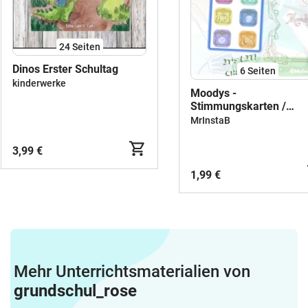
24
Seiten
Dinos Erster Schultag
6
Seiten
kinderwerke
Moodys -
Stimmungskarten /
Gesprächskarten /
MrInstaB
Gefühlskarten
3,99 €
1,99 €
Mehr Unterrichtsmaterialien von
grundschul_rose