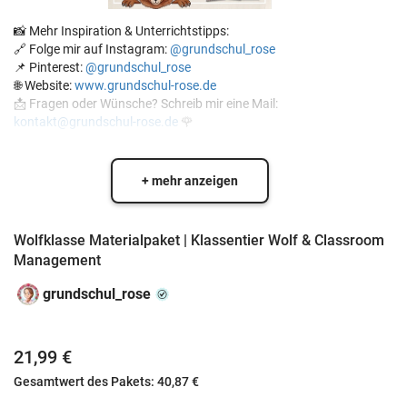
📸 Mehr Inspiration & Unterrichtstipps:
🔗 Folge mir auf Instagram:
@grundschul_rose
📌 Pinterest:
@grundschul_rose
🌐 Website:
www.grundschul-rose.de
📩 Fragen oder Wünsche? Schreib mir eine Mail:
kontakt@grundschul-rose.de
🌹
+ mehr anzeigen
Wolfklasse Materialpaket | Klassentier Wolf & Classroom
Management
grundschul_rose
21,99 €
Gesamtwert des Pakets:
40,87 €