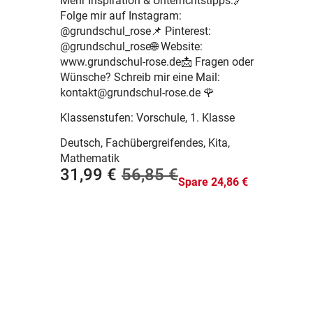
Mehr Inspiration & Unterrichtstipps:🔗
Folge mir auf Instagram:
@grundschul_rose📌 Pinterest:
@grundschul_rose🌐 Website:
www.grundschul-rose.de📩 Fragen oder
Wünsche? Schreib mir eine Mail:
kontakt@grundschul-rose.de 🌹
Klassenstufen:
Vorschule
,
1. Klasse
Deutsch, Fachübergreifendes, Kita,
Mathematik
31,99 €
56,85 €
Spare 24,86 €