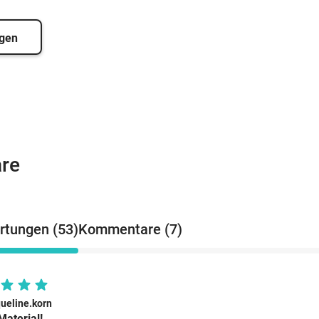
igen
re
tungen (53)
Kommentare (7)
queline.korn
Material!