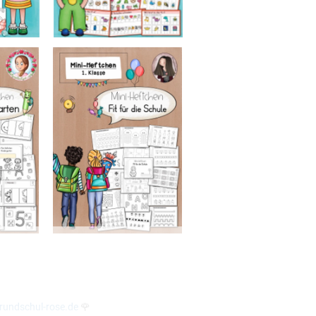
undschul-rose.de
🌹