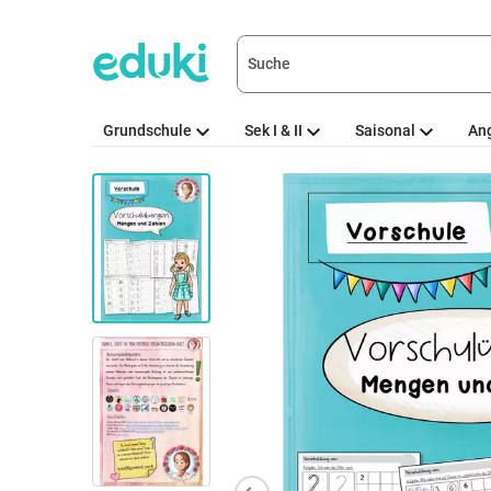
Grundschule
Sek I & II
Saisonal
An