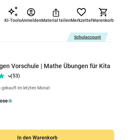
KI-Tools
Anmelden
Material teilen
Merkzettel
Warenkorb
Schulaccount
en Vorschule | Mathe Übungen für Kita
(53)
 gekauft im letzten Monat
rose
In den Warenkorb