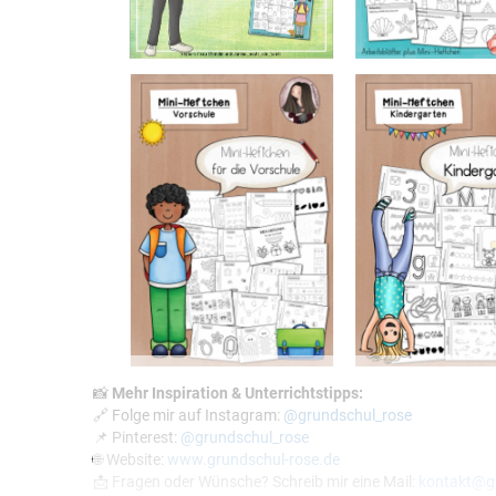
📸
Mehr Inspiration & Unterrichtstipps:
🔗 Folge mir auf Instagram:
@grundschul_rose
📌 Pinterest:
@grundschul_rose
🌐 Website:
www.grundschul-rose.de
📩 Fragen oder Wünsche? Schreib mir eine Mail:
kontakt@gr