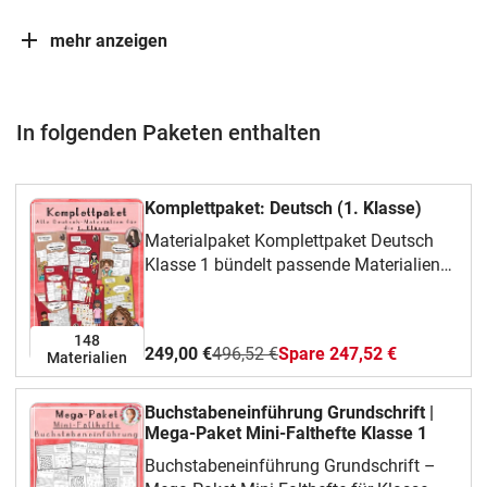
mehr anzeigen
In folgenden Paketen enthalten
Komplettpaket: Deutsch (1. Klasse)
Materialpaket Komplettpaket Deutsch
Klasse 1 bündelt passende Materialien
für Klasse 1. Du kannst daraus gezielt
auswählen, was gerade zu deiner Klasse,
deinem Thema oder deiner
148
249,00 €
496,52 €
Spare 247,52 €
Materialien
Unterrichtsphase passt. Das steckt im
MaterialIm Mittelpunkt stehen Lesen,
Schreiben, Rechtschreibung, Silben und
Buchstabeneinführung Grundschrift |
Buchstaben. Das Paket eignet sich
Mega-Paket Mini-Falthefte Klasse 1
besonders für Deutschunterricht,
Buchstabeneinführung Grundschrift –
Lesetraining, Schreibzeit und Freiarbeit