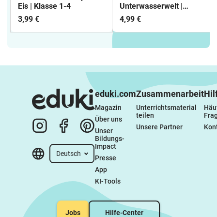
Eis | Klasse 1-4
Unterwasserwelt |
Kunstprojekt Klasse 1-4
3,99 €
4,99 €
eduki.com
Zusammenarbeit
Hil
Magazin
Unterrichtsmaterial 
Häuf
teilen
Fra
Über uns
Unsere Partner
Kon
Unser 
Bildungs-
Impact
Deutsch
Presse
App
KI-Tools
Jobs
Hilfe-Center