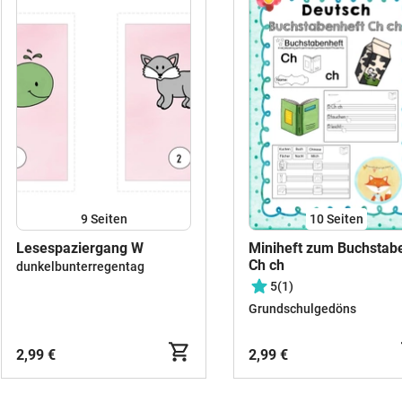
kontakt@grundschul-rose.de 🌹
9
Seiten
10
Seiten
Lesespaziergang W
Miniheft zum Buchstab
Ch ch
dunkelbunterregentag
5
(1)
Grundschulgedöns
2,99 €
2,99 €