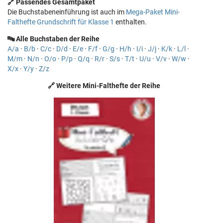
🔗 Passendes Gesamtpaket
Die Buchstabeneinführung ist auch im
Mega-Paket Mini-
Falthefte Grundschrift für Klasse 1
enthalten.
🔤 Alle Buchstaben der Reihe
A/a
·
B/b
·
C/c
·
D/d
·
E/e
·
F/f
·
G/g
·
H/h
·
I/i
·
J/j
·
K/k
·
L/l
·
M/m
·
N/n
·
O/o
·
P/p
·
Q/q
·
R/r
·
S/s
·
T/t
·
U/u
·
V/v
·
W/w
·
X/x
·
Y/y
·
Z/z
🔗 Weitere Mini-Falthefte der Reihe