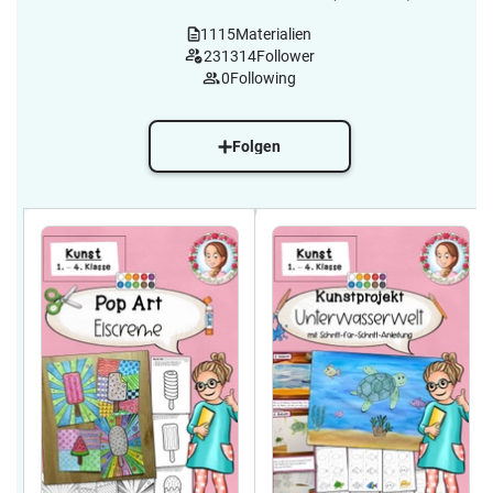
1115
Materialien
231314
Follower
0
Following
Folgen