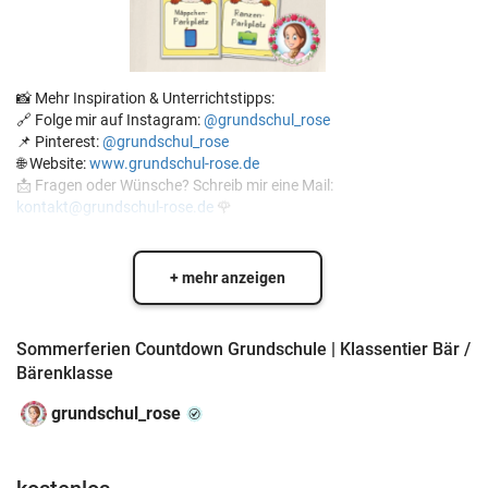
📸 Mehr Inspiration & Unterrichtstipps:
🔗 Folge mir auf Instagram:
@grundschul_rose
📌 Pinterest:
@grundschul_rose
🌐 Website:
www.grundschul-rose.de
📩 Fragen oder Wünsche? Schreib mir eine Mail:
kontakt@grundschul-rose.de
🌹
+ mehr anzeigen
Sommerferien Countdown Grundschule | Klassentier Bär /
Bärenklasse
grundschul_rose