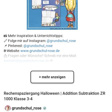
📸 Mehr Inspiration & Unterrichtstipps:
🔗 Folge mir auf Instagram:
@grundschul_rose
📌 Pinterest:
@grundschul_rose
🌐 Website:
www.grundschul-rose.de
📩 Fragen oder Wünsche? Schreib mir eine Mail:
kontakt@grundschul-rose.de
🌹
+ mehr anzeigen
Rechenspaziergang Halloween | Addition Subtraktion ZR
1000 Klasse 3-4
grundschul_rose