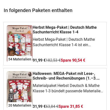
In folgenden Paketen enthalten
Herbst Mega-Paket | Deutsch Mathe
Sachunterricht Klasse 1-4
Herbst Mega-Paket | Deutsch Mathe
Sachunterricht Klasse 1-4 ist ein
Materialpaket zu Herbst Mega-Paket für
Deutsch, Mathematik und Sachunterricht
54 Materialien
91,99 €
182,53 €
Spare 90,54 €
(Klasse 1-4). Es hilft dir, das Thema klar
vorzubereiten und im Unterricht
übersichtlich einzusetzen. 📌 Das steckt
Halloween: MEGA-Paket mit Lese-,
im Material• herbstliche Bausteine für
Schreib- und Rechenübungen (1.–3.
Deutsch, Mathematik und
Klasse)
Materialpaket Herbst Deutsch & Mathe
Sachunterricht• Mini-Hefte,
Klasse 1-3 bündelt passende Materialien
Abschreibkartei, Lerntheken,
für Klasse 1-3 im Fach Deutsch und
Lesegeschichten, Silben- und
Mathe. Du kannst daraus gezielt
Anlautaufgaben• Aufgaben zu
20 Materialien
31,99 €
63,84 €
Spare 31,85 €
auswählen, was gerade zu deiner Klasse,
Herbstwörtern, Sätzen, Mengen, Lesen,