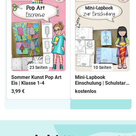
#WMFieberImKlassenzimmer 📸 Mehr
Inspiration & Unterrichtstipps: 🔗 Folge
mir auf Instagram: @grundschul_rose 📌
Pinterest: @grundschul_rose 🌐 Website:
www.grundschul-rose.de 📩 Fragen oder
Wünsche? Schreib mir eine Mail:
kontakt@grundschul-rose.de 🌹
23
Seiten
10
Seiten
Sommer Kunst Pop Art
Mini-Lapbook
Eis | Klasse 1-4
Einschulung | Schulstart
Klasse 1
3,99 €
kostenlos