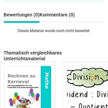
Pinterest: @grundschul_rose 🌐 Website:
Frühling | Addition Subtraktion ZR 1000
www.grundschul-rose.de 📩 Fragen oder
Klasse 3-4Die Kinder üben Addition und
Wünsche? Schreib mir eine Mail:
Bewertungen (0)
Kommentare (0)
Subtraktion im Zahlenraum 1000 mit
kontakt@grundschul-rose.de 🌹
Frühlingskarten. Rechenspaziergang
Frühling | Subtraktion ZR 100 Klasse
Dieses Material wurde noch nicht bewertet.
2Die Kinder üben Subtraktion im
Zahlenraum 100 mit Frühlingskarten.
Rechenspaziergang Frühling | Addition
ZR 100 Klasse 2Die Kinder üben
Thematisch vergleichbares
Addition im Zahlenraum 100 mit
Frühlingskarten. Rechenspaziergang
Unterrichtsmaterial
Frühling | Addition Subtraktion ZR 100
Klasse 2Die Kinder üben Addition und
Subtraktion im Zahlenraum 100 mit
Frühlingskarten. Rechenspaziergang
Halloween | Addition Subtraktion ZR 100
Klasse 2Die Kinder üben Addition und
Subtraktion im Zahlenraum 100 mit
Herbst- und Halloweenbezug.
Rechenspaziergang Halloween | Addition