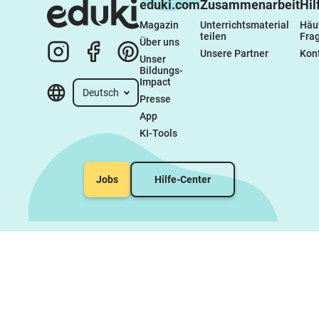
eduki.com
Zusammenarbeit
Hil
Magazin
Unterrichtsmaterial 
Häuf
teilen
Fra
Über uns
Unsere Partner
Kon
Unser 
Bildungs-
Impact
Deutsch
Presse
App
KI-Tools
Jobs
Hilfe-Center