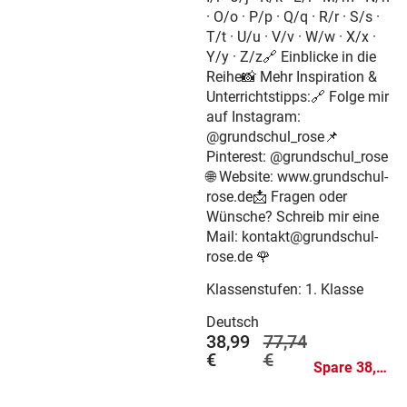
· O/o · P/p · Q/q · R/r · S/s ·
T/t · U/u · V/v · W/w · X/x ·
Y/y · Z/z🔗 Einblicke in die
Reihe📸 Mehr Inspiration &
Unterrichtstipps:🔗 Folge mir
auf Instagram:
@grundschul_rose📌
Pinterest: @grundschul_rose
🌐 Website: www.grundschul-
rose.de📩 Fragen oder
Wünsche? Schreib mir eine
Mail: kontakt@grundschul-
rose.de 🌹
Klassenstufen:
1. Klasse
Deutsch
38,99
77,74
€
€
Spare 38,75 €