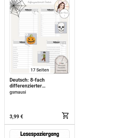
17
Seiten
Deutsch: 8-fach
differenzierter
Lesespaziergang
gsmausi
"Halloween" ab Klasse 1
3,99 €