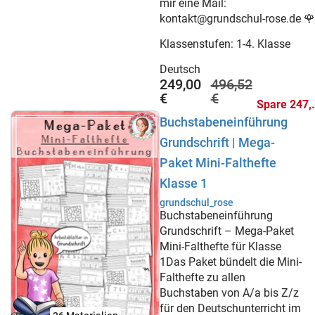
mir eine Mail:
kontakt@grundschul-rose.de 🌹
Klassenstufen:
1-4. Klasse
Deutsch
249,00
496,52
€
€
Spare
Buchstabeneinführung
Grundschrift | Mega-
Paket Mini-Falthefte
Klasse 1
grundschul_rose
Buchstabeneinführung
Grundschrift – Mega-Paket
Mini-Falthefte für Klasse
1Das Paket bündelt die Mini-
Falthefte zu allen
Buchstaben von A/a bis Z/z
für den Deutschunterricht im