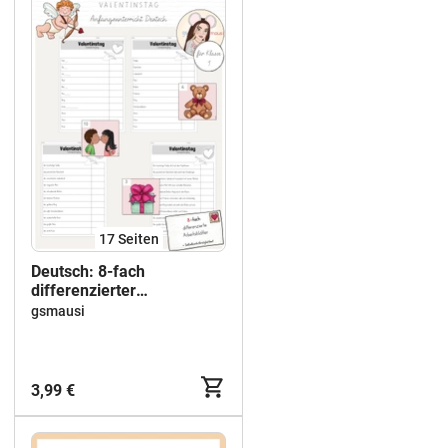
17
Seiten
Deutsch: 8-fach
differenzierter
Lesespaziergang
gsmausi
"Valentinstag" ab Klasse 1
3,99 €