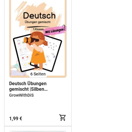
6
Seiten
Deutsch Übungen
gemischt |Silben
schwingen,Wörter
GrowWithDiS
erkennen u.a. MIT
LÖSUNGEN ✏️
1,99 €