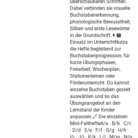
überschaubaren Schritten.
Dabei verbinden sie visuelle
Buchstabenerkennung,
phonologische Bewusstheit,
Silben und erste Lesewörter
in der Grundschrift.👩‍🏫
Einsatz im UnterrichtNutze
die Hefte begleitend zur
Buchstabenprogression, für
kurze Übungsphasen,
Freiarbeit, Wochenplan,
Stationenlernen oder
Förderunterricht. Du kannst
einzelne Buchstaben gezielt
auswählen und so das
Übungsangebot an den
Lernstand der Kinder
anpassen.🔗 Die einzelnen
Mini-FalthefteA/a · B/b · C/c
· D/d · E/e · F/f · G/g · H/h ·
I/i · J/j · K/k · L/l · M/m · N/n