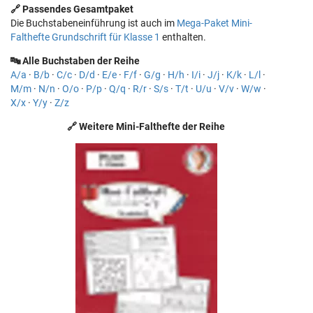
🔗 Passendes Gesamtpaket
Die Buchstabeneinführung ist auch im
Mega-Paket Mini-
Falthefte Grundschrift für Klasse 1
enthalten.
🔤 Alle Buchstaben der Reihe
A/a
·
B/b
·
C/c
·
D/d
·
E/e
·
F/f
·
G/g
·
H/h
·
I/i
·
J/j
·
K/k
·
L/l
·
M/m
·
N/n
·
O/o
·
P/p
·
Q/q
·
R/r
·
S/s
·
T/t
·
U/u
·
V/v
·
W/w
·
X/x
·
Y/y
·
Z/z
🔗 Weitere Mini-Falthefte der Reihe