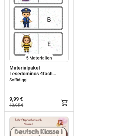
5 Materialien
Materialpaket
Lesedominos 4fach
differenziert
Soffidiggi
9,99 €
13,95 €