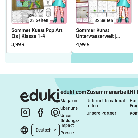
23
Seiten
32
Seiten
Sommer Kunst Pop Art
Sommer Kunst
Eis | Klasse 1-4
Unterwasserwelt |
Kunstprojekt Klasse 1-4
3,99 €
4,99 €
eduki.com
Zusammenarbeit
Hil
Magazin
Unterrichtsmaterial 
Häuf
teilen
Fra
Über uns
Unsere Partner
Kon
Unser 
Bildungs-
Impact
Deutsch
Presse