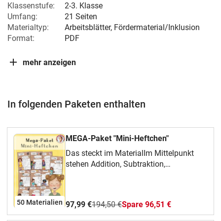
Klassenstufe:
2-3. Klasse
Umfang:
21 Seiten
Materialtyp:
Arbeitsblätter, Fördermaterial/Inklusion
Format:
PDF
mehr anzeigen
In folgenden Paketen enthalten
MEGA-Paket "Mini-Heftchen"
Das steckt im MaterialIm Mittelpunkt
stehen Addition, Subtraktion,
Zahlenraum, Ziffern und Zahlen und
Schreiben. Das Paket eignet sich
besonders für Deutsch und Mathematik,
50 Materialien
97,99 €
194,50 €
Spare 96,51 €
Freiarbeit, Wochenplan und
Wiederholung und gibt dir mehrere