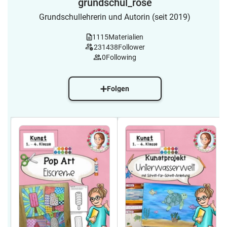
grundschul_rose
Grundschullehrerin und Autorin (seit 2019)
1115
Materialien
231438
Follower
0
Following
Folgen