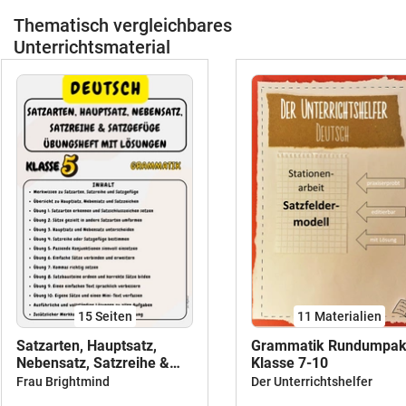
Thematisch vergleichbares
Unterrichtsmaterial
15
Seiten
11 Materialien
Satzarten, Hauptsatz,
Grammatik Rundumpak
Nebensatz, Satzreihe &
Klasse 7-10
Satzgefüge Übungsheft
Frau Brightmind
Der Unterrichtshelfer
mit Lösungen Klasse 5