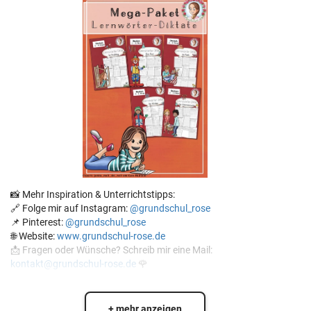
📸 Mehr Inspiration & Unterrichtstipps:
🔗 Folge mir auf Instagram:
@grundschul_rose
📌 Pinterest:
@grundschul_rose
🌐 Website:
www.grundschul-rose.de
📩 Fragen oder Wünsche? Schreib mir eine Mail:
kontakt@grundschul-rose.de
🌹
+ mehr anzeigen