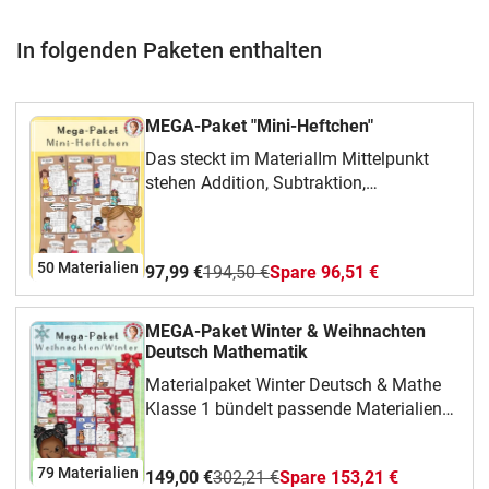
In folgenden Paketen enthalten
MEGA-Paket "Mini-Heftchen"
Das steckt im MaterialIm Mittelpunkt
stehen Addition, Subtraktion,
Zahlenraum, Ziffern und Zahlen und
Schreiben. Das Paket eignet sich
besonders für Deutsch und Mathematik,
50 Materialien
97,99 €
194,50 €
Spare 96,51 €
Freiarbeit, Wochenplan und
Wiederholung und gibt dir mehrere
Bausteine für wiederholtes Üben,
MEGA-Paket Winter & Weihnachten
Vertiefen oder Organisieren. Struktur und
Deutsch Mathematik
ZielDie Materialien sind so angelegt,
Materialpaket Winter Deutsch & Mathe
dass Kinder Aufgaben übersichtlich
Klasse 1 bündelt passende Materialien
bearbeiten und zentrale Inhalte
für Klasse 1. Du kannst daraus gezielt
wiederholen oder anwenden können. Für
auswählen, was gerade zu deiner Klasse,
dich bleibt die Auswahl flexibel: einzelne
79 Materialien
149,00 €
302,21 €
Spare 153,21 €
deinem Thema oder deiner