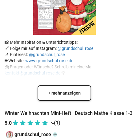
📸 Mehr Inspiration & Unterrichtstipps:
🔗 Folge mir auf Instagram:
@grundschul_rose
📌 Pinterest:
@grundschul_rose
🌐 Website:
www.grundschul-rose.de
📩 Fragen oder Wünsche? Schreib mir eine Mail:
kontakt@grundschul-rose.de
🌹
+ mehr anzeigen
Winter Weihnachten Mini-Heft | Deutsch Mathe Klasse 1-3
(1)
5.0
grundschul_rose