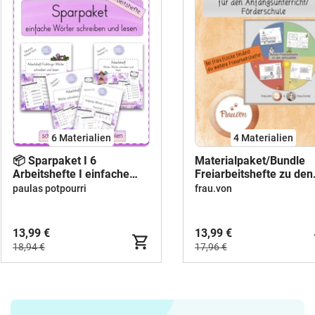
6 Materialien
4 Materialien
📦 Sparpaket I 6
Materialpaket/Bundle
Arbeitshefte I einfache
Freiarbeitshefte zu den
Wörter schreiben
Jahreszeiten
paulas potpourri
frau.von
Anfangsunterricht/Förd
13,99 €
13,99 €
18,94 €
17,96 €