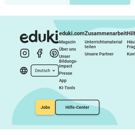
eduki.com
Zusammenarbeit
Hil
Magazin
Unterrichtsmaterial 
Häuf
teilen
Fra
Über uns
Unsere Partner
Kon
Unser 
Bildungs-
Impact
Deutsch
Presse
App
KI-Tools
Jobs
Hilfe-Center