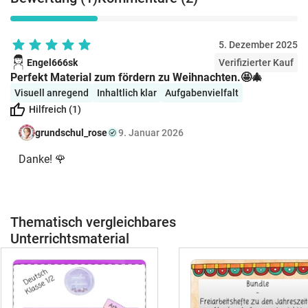
Wünsche? Schreib mir eine Mail:
kontakt@grundschul-rose.de 🌹
5. Dezember 2025
Engel666sk
Verifizierter Kauf
Perfekt Material zum fördern zu Weihnachten.🤩🎄
Visuell anregend
Inhaltlich klar
Aufgabenvielfalt
Hilfreich (1)
grundschul_rose
9. Januar 2026
Danke! 🌹
Thematisch vergleichbares
Unterrichtsmaterial