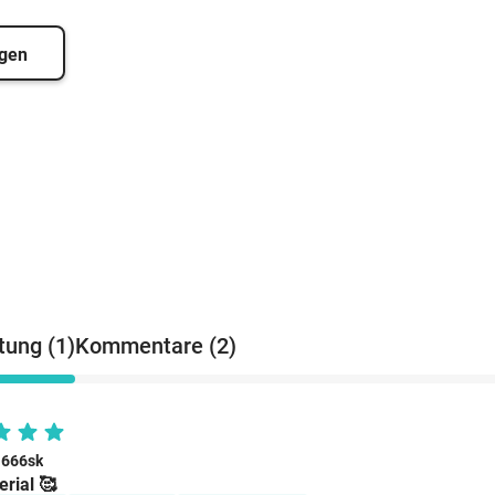
igen
ung (1)
Kommentare (2)
l666sk
rial 🥰