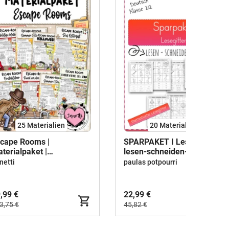
25 Materialien
20 Materialien
cape Rooms |
SPARPAKET I Lesegitter I
terialpaket |
lesen-schneiden-kleben
undschule Klasse 1-4
netti
paulas potpourri
,99 €
22,99 €
3,75 €
45,82 €