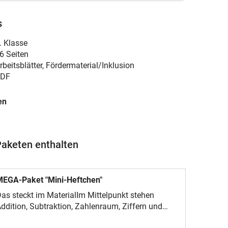
s
. Klasse
6 Seiten
rbeitsblätter, Fördermaterial/Inklusion
DF
en
Paketen enthalten
MEGA-Paket "Mini-Heftchen"
as steckt im MaterialIm Mittelpunkt stehen
ddition, Subtraktion, Zahlenraum, Ziffern und
ahlen und Schreiben. Das Paket eignet sich