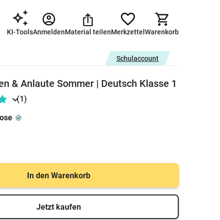
KI-Tools
Anmelden
Material teilen
Merkzettel
Warenkorb
Schulaccount
ben & Anlaute Sommer | Deutsch Klasse 1
(1)
rose
In den Warenkorb
Jetzt kaufen