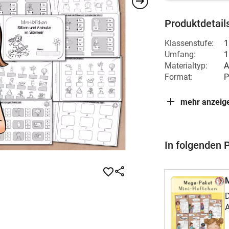
Produktdetail
Klassenstufe:
1
Umfang:
1
Materialtyp:
A
Format:
P
mehr anzeig
In folgenden 
D
A
Z