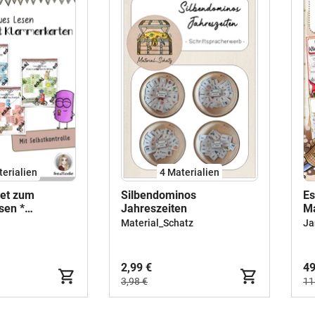
terialien
4 Materialien
ket zum
Silbendominos
Es
sen *
Jahreszeiten
Ma
ARTEN
Gr
Material_Schatz
Ja
2,99 €
49
3,98 €
11