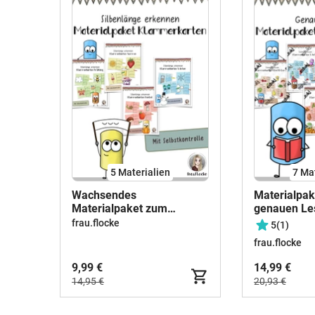
5 Materialien
7 Ma
Wachsendes
Materialpa
Materialpaket zum
genauen Le
Erkennen der Silbenlänge
KLAMMERK
frau.flocke
5
(1)
frau.flocke
9,99 €
14,99 €
14,95 €
20,93 €