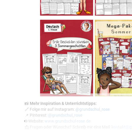
📸
Mehr Inspiration & Unterrichtstipps:
🔗 Folge mir auf Instagram:
@grundschul_rose
📌 Pinterest:
@grundschul_rose
🌐 Website:
www.grundschul-rose.de
📩 Fragen oder Wünsche? Schreib mir eine Mail:
kontakt@gr