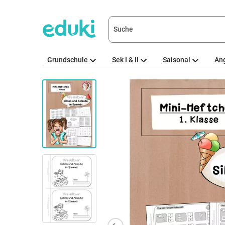
Grundschule
Sek I & II
Saisonal
An