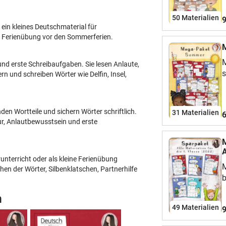
b
W
50 Materialien
9
m
 ein kleines Deutschmaterial für
o
r Ferienübung vor den Sommerferien.
s
ü
nd erste Schreibaufgaben. Sie lesen Anlaute,
w
s
rn und schreiben Wörter wie Delfin, Insel,
b
K
S
S
B
W
D
en Wortteile und sichern Wörter schriftlich.
31 Materialien
6
n
ur, Anlautbewusstsein und erste
A
E
s
M
P
e
A
P
nterricht oder als kleine Ferienübung
u
M
d
en der Wörter, Silbenklatschen, Partnerhilfe
S
b
B
B
k
a
k
n
d
V
R
49 Materialien
9
U
M
s
M
a