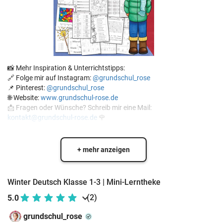
📸 Mehr Inspiration & Unterrichtstipps:
🔗 Folge mir auf Instagram:
@grundschul_rose
📌 Pinterest:
@grundschul_rose
🌐 Website:
www.grundschul-rose.de
📩 Fragen oder Wünsche? Schreib mir eine Mail:
kontakt@grundschul-rose.de
🌹
+ mehr anzeigen
Winter Deutsch Klasse 1-3 | Mini-Lerntheke
(2)
5.0
grundschul_rose