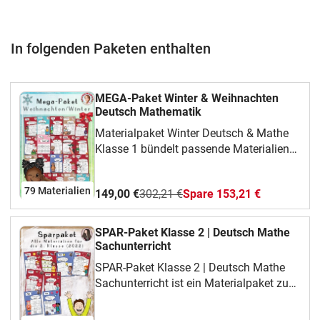
In folgenden Paketen enthalten
MEGA-Paket Winter & Weihnachten
Deutsch Mathematik
Materialpaket Winter Deutsch & Mathe
Klasse 1 bündelt passende Materialien
für Klasse 1. Du kannst daraus gezielt
auswählen, was gerade zu deiner Klasse,
79 Materialien
149,00 €
302,21 €
Spare 153,21 €
deinem Thema oder deiner
Unterrichtsphase passt. Das steckt im
MaterialIm Mittelpunkt stehen Uhrzeit
SPAR-Paket Klasse 2 | Deutsch Mathe
und Schreiben. Das Paket eignet sich
Sachunterricht
besonders für Deutsch und Mathematik,
SPAR-Paket Klasse 2 | Deutsch Mathe
Freiarbeit, Wochenplan und
Sachunterricht ist ein Materialpaket zu
Wiederholung und gibt dir mehrere
SPAR-Paket Klasse 2 für Deutsch,
Bausteine für wiederholtes Üben,
Mathematik und Sachunterricht (Klasse