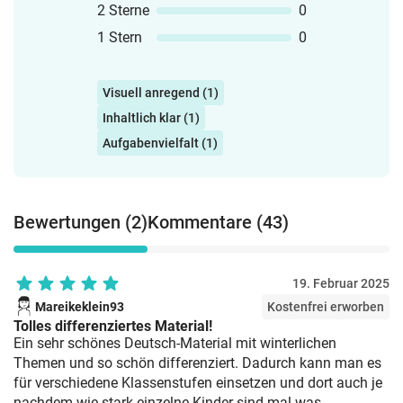
einsetzbarRückmeldung kann durch
Pinterest: @grundschul_rose 🌐 Website:
2 Sterne
0
dich, ein Partnerkind oder eine kurze
www.grundschul-rose.de 📩 Fragen oder
1 Stern
0
gemeinsame Besprechung erfolgen. So
Wünsche? Schreib mir eine Mail:
kannst du das Paket alltagsnah für
kontakt@grundschul-rose.de 🌹
Unterricht, Förderung, Freiarbeit oder
Visuell anregend (1)
Vorbereitung nutzen. 🔗 Passende
Inhaltlich klar (1)
Materialien 📸 Mehr Inspiration &
Unterrichtstipps: 🔗 Folge mir auf
Aufgabenvielfalt (1)
Instagram: @grundschul_rose 📌
Pinterest: @grundschul_rose 🌐 Website:
www.grundschul-rose.de 📩 Fragen oder
Bewertungen (2)
Kommentare (43)
Wünsche? Schreib mir eine Mail:
kontakt@grundschul-rose.de 🌹
19. Februar 2025
Mareikeklein93
Kostenfrei erworben
Tolles differenziertes Material!
Ein sehr schönes Deutsch-Material mit winterlichen
Themen und so schön differenziert. Dadurch kann man es
für verschiedene Klassenstufen einsetzen und dort auch je
nachdem wie stark einzelne Kinder sind mal was