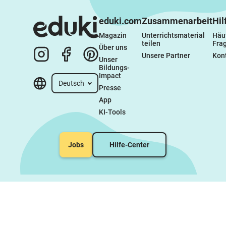
eduki.com
Zusammenarbeit
Hil
Magazin
Unterrichtsmaterial 
Häuf
teilen
Fra
Über uns
Unsere Partner
Kon
Unser 
Bildungs-
Impact
Deutsch
Presse
App
KI-Tools
Jobs
Hilfe-Center