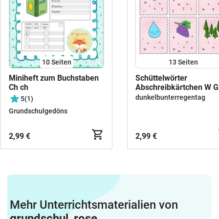
10
Seiten
13
Seiten
Miniheft zum Buchstaben
Schüttelwörter
Ch ch
Abschreibkärtchen W G
M
dunkelbunterregentag
5
(1)
Grundschulgedöns
2,99 €
2,99 €
Mehr Unterrichtsmaterialien von
grundschul_rose