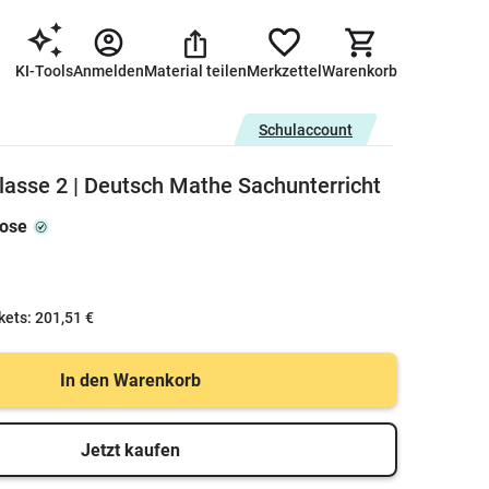
KI-Tools
Anmelden
Material teilen
Merkzettel
Warenkorb
Schulaccount
asse 2 | Deutsch Mathe Sachunterricht
rose
kets:
201,51 €
In den Warenkorb
Jetzt kaufen