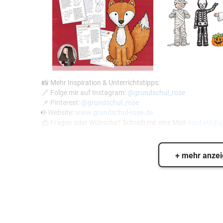
📸 Mehr Inspiration & Unterrichtstipps:
🔗 Folge mir auf Instagram:
@grundschul_rose
📌 Pinterest:
@grundschul_rose
🌐 Website:
www.grundschul-rose.de
📩 Fragen oder Wünsche? Schreib mir eine Mail:
kontakt@gr
+ mehr anze