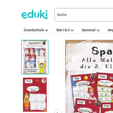
Grundschule
Sek I & II
Saisonal
An