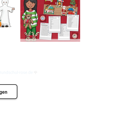
undschul-rose.de
🌹
igen