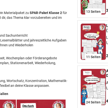
A
S
3
13
Seiten
ein Materialpaket zu
SPAR-Paket Klasse 2
für
M
t dir, das Thema klar vorzubereiten und im
W
M
L
L
(
w
 und Sachunterricht
L
h
 Lesemalblätter und jahreszeitliche Aufgaben
U
E
chnen und Wiederholen
K
A
s
a
2
11
Seiten
rbeit, Wochenplan oder Förderangebote
f
ü
nplan, Stationenarbeit, Wiederholung,
k
E
m
A
D
K
g
D
bung, Wortschatz, Konzentration, Mathematik-
P
A
K
lexibel an deine Klasse anpassen.
R
U
i
o
f
alien
Z
e
s
a
4
24
Seiten
E
f
ü