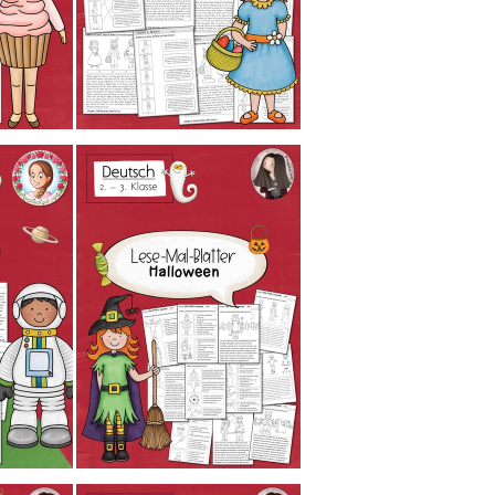
P
I
R
I
o
@
e
r
E
M
D
F
p
Z
o
I
I
@
r
M