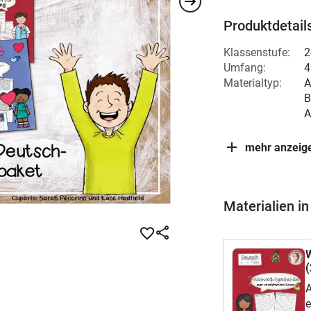
Produktdetail
Klassenstufe:
2
Umfang:
4
Materialtyp:
A
B
A
mehr anzeig
Materialien i
(
A
e