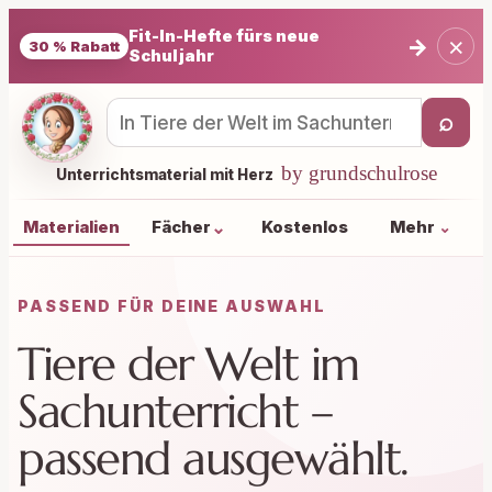
Fit-In-Hefte fürs neue
×
→
30 % Rabatt
Schuljahr
⌕
Materialsuche
by grundschulrose
Unterrichtsmaterial mit Herz
⌄
Materialien
Fächer
Kostenlos
Mehr
⌄
PASSEND FÜR DEINE AUSWAHL
Tiere der Welt im
Sachunterricht –
passend ausgewählt.