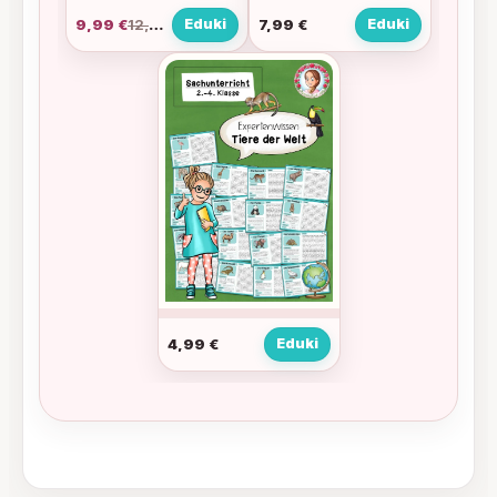
9,99 €
12,98 €
Eduki
7,99
€
Eduki
4,99
€
Eduki