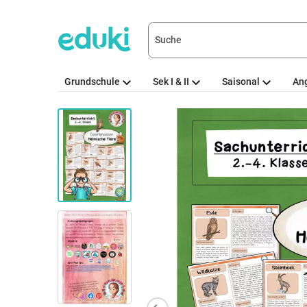
Grundschule
Sek I & II
Saisonal
An