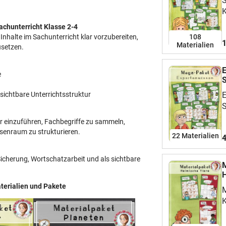
S
K
b
achunterricht Klasse 2-4
G
108
 Inhalte im Sachunterricht klar vorzubereiten,
1
F
Materialien
usetzen.
K
f
E
e
a
S
4
sichtbare Unterrichtsstruktur
E
2
S
K
E
r einzuführen, Fachbegriffe zu sammeln,
B
(
senraum zu strukturieren.
T
22 Materialien
4
v
E
e
S
 Sicherung, Wortschatzarbeit und als sichtbare
E
M
w
V
H
u
P
terialien und Pakete
M
M
M
L
K
B
a
i
S
S
a