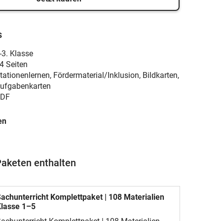
s
-3. Klasse
4 Seiten
tationenlernen, Fördermaterial/Inklusion, Bildkarten,
ufgabenkarten
DF
en
Paketen enthalten
achunterricht Komplettpaket | 108 Materialien
lasse 1–5