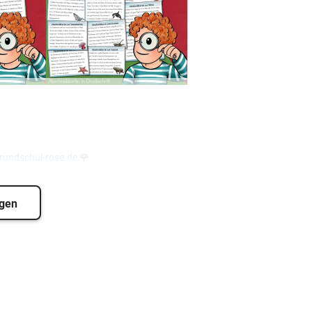
undschul-rose.de
🌹
igen