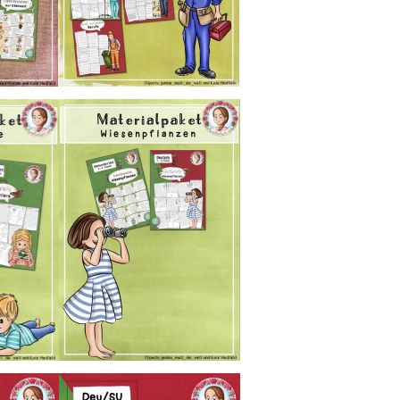
a
V
M
a
@
r
M