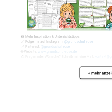
📸 Mehr Inspiration & Unterrichtstipps:
🔗 Folge mir auf Instagram:
@grundschul_rose
📌 Pinterest:
@grundschul_rose
🌐 Website:
www.grundschul-rose.de
📩 Fragen oder Wünsche? Schreib mir eine Mail:
kontakt@gr
+ mehr anze