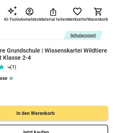
KI-Tools
Anmelden
Material teilen
Merkzettel
Warenkorb
Schulaccount
re Grundschule | Wissenskartei Wildtiere
t Klasse 2-4
(1)
rose
In den Warenkorb
Jetzt kaufen