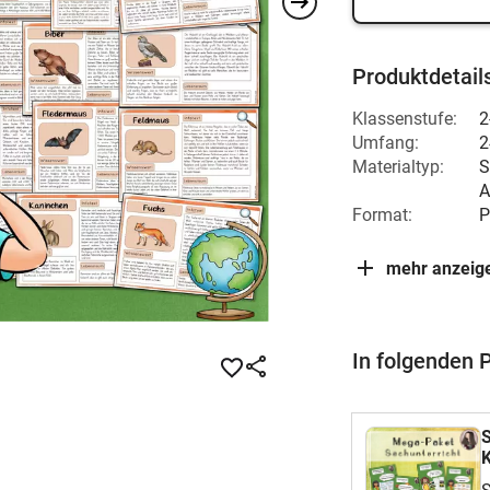
Produktdetail
Klassenstufe:
2
Umfang:
2
Materialtyp:
S
A
Format:
P
mehr anzeig
In folgenden 
S
K