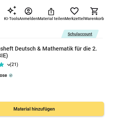
KI-Tools
Anmelden
Material teilen
Merkzettel
Warenkorb
Schulaccount
sheft Deutsch & Mathematik für die 2.
IE)
(21)
rose
Material hinzufügen