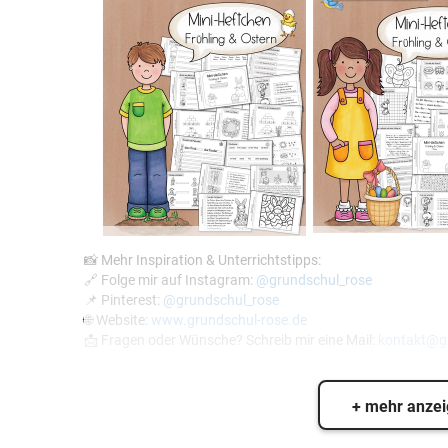
📸 Mehr Inspiration & Unterrichtstipps:
🔗 Folge mir auf Instagram:
@grundschul_rose
📌 Pinterest:
@grundschul_rose
🌐 Website:
www.grundschul-rose.de
📩 Fragen oder Wünsche? Schreib mir eine Mail:
kontakt@gr
+ mehr anze