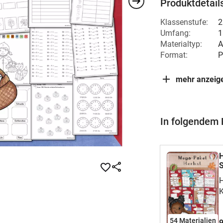
Produktdetail
Klassenstufe:
2
Umfang:
1
Materialtyp:
A
Format:
P
mehr anzeig
In folgendem 
H
S
H
K
P
(
54 Materialien
9