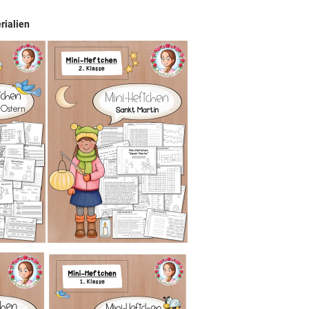

rialien
W
k