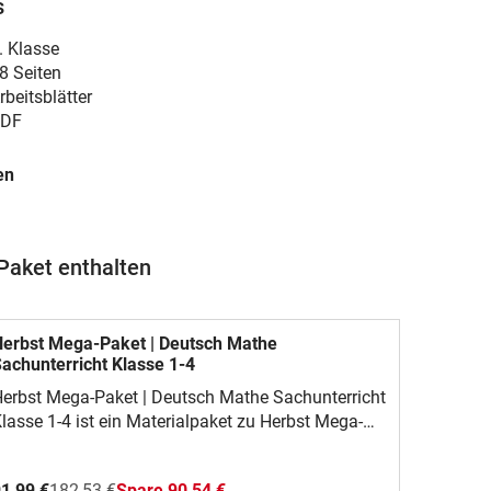
s
. Klasse
8 Seiten
rbeitsblätter
DF
en
Paket enthalten
erbst Mega-Paket | Deutsch Mathe
achunterricht Klasse 1-4
erbst Mega-Paket | Deutsch Mathe Sachunterricht
lasse 1-4 ist ein Materialpaket zu Herbst Mega-
aket für Deutsch, Mathematik und Sachunterricht
Klasse 1-4). Es hilft dir, das Thema klar
1,99 €
182,53 €
Spare 90,54 €