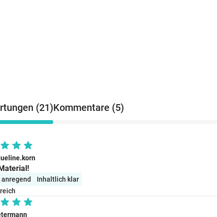
tungen (21)
Kommentare (5)
queline.korn
Material!
l anregend
Inhaltlich klar
freich
etermann