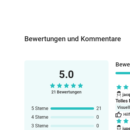
Bewertungen und Kommentare
Bewer
5.0
21 Bewertungen
jac
Tolles 
Visuel
5 Sterne
21
Hil
4 Sterne
0
3 Sterne
0
jup