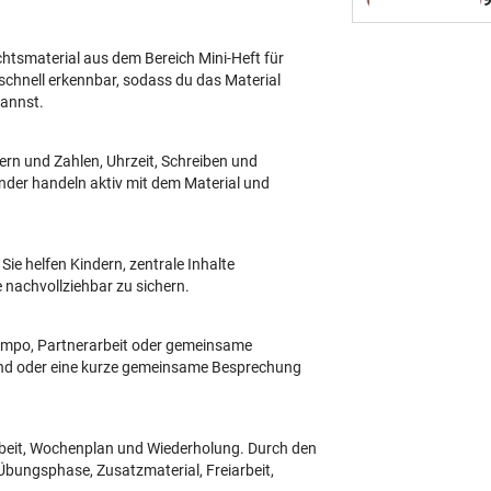
v
e
B
ichtsmaterial aus dem Bereich Mini-Heft für
S
schnell erkennbar, sodass du das Material
L
kannst.
A
S
ern und Zahlen, Uhrzeit, Schreiben und

inder handeln aktiv mit dem Material und
p
k
W
Sie helfen Kindern, zentrale Inhalte
H
 nachvollziehbar zu sichern.
F
Ü
B
empo, Partnerarbeit oder gemeinsame
W
ind oder eine kurze gemeinsame Besprechung
u
A
Pa
rbeit, Wochenplan und Wiederholung. Durch den
U
Übungsphase, Zusatzmaterial, Freiarbeit,
@