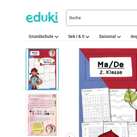
Grundschule
Sek I & II
Saisonal
An