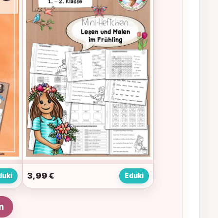
3,99
€
duki
Eduki
n