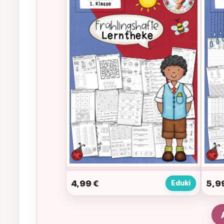
4,99
€
5,9
Eduki