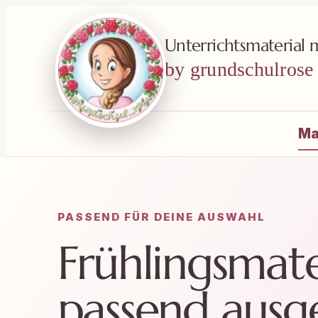
springen
Unterrichtsmaterial 
by grundschulrose
Materialsuche
Ma
PASSEND FÜR DEINE AUSWAHL
Frühlingsmate
passend ausg