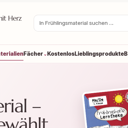
mit Herz
terialien
Fächer
Kostenlos
Lieblingsprodukte
B
⌄
rial –
ewählt.