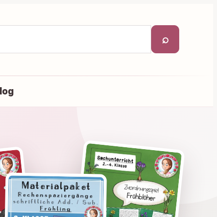
⌕
log