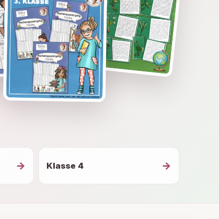
→
→
Klasse 4