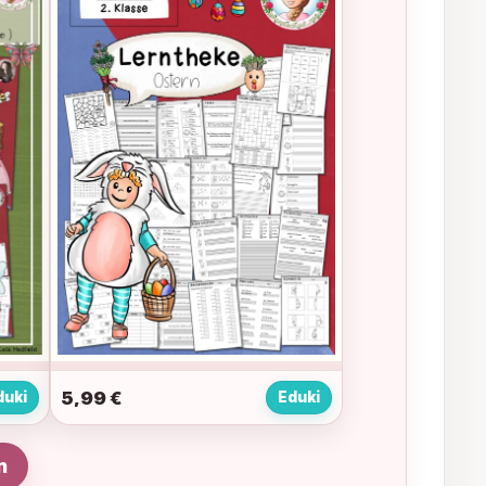
5,99
€
duki
Eduki
n